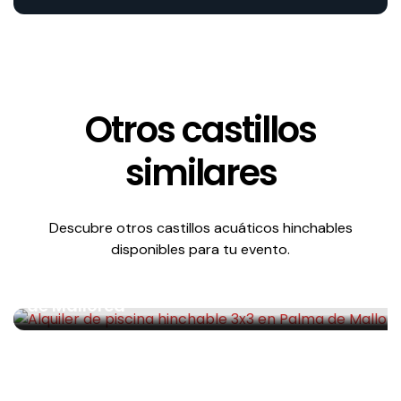
Otros castillos
similares
Descubre otros castillos acuáticos hinchables
Acuáticos
disponibles para tu evento.
Alquiler de piscina hinchable 3×3 en Palma
de Mallorca
Alquiler de piscina hinchable 3×3 en Palma de Mallorca