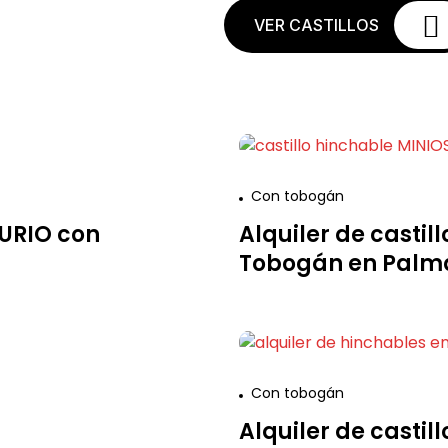
VER CASTILLOS
Con tobogán
AURIO con
Alquiler de castil
Tobogán en Palma
Con tobogán
L
Alquiler de castil