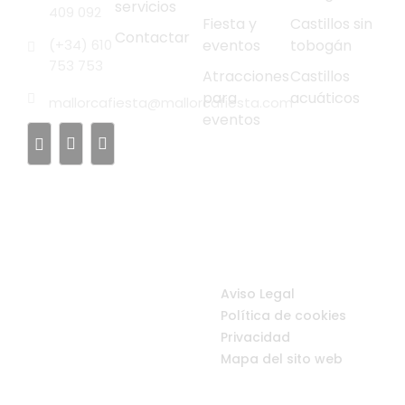
servicios
409 092
Fiesta y
Castillos sin
Contactar
(+34) 610
eventos
tobogán
753 753
Atracciones
Castillos
para
acuáticos
mallorcafiesta@mallorcafiesta.com
eventos
© 2026 Mallorca Fiesta
Aviso Legal
| Alquiler de castillos
Política de cookies
hinchables en Palma
de Mallorca
Privacidad
Mapa del sito web