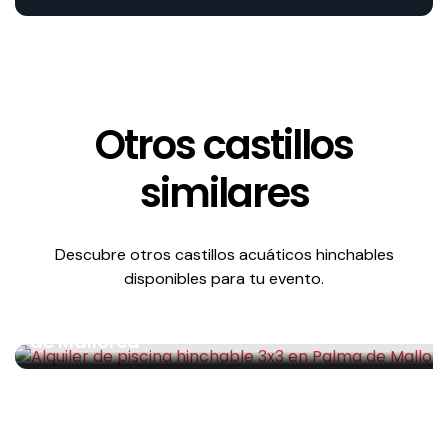
Otros castillos
similares
Descubre otros castillos acuáticos hinchables
Acuáticos
disponibles para tu evento.
Alquiler de piscina hinchable 3×3 en Palma
de Mallorca
Alquiler de piscina hinchable 3×3 en Palma de Mallorca