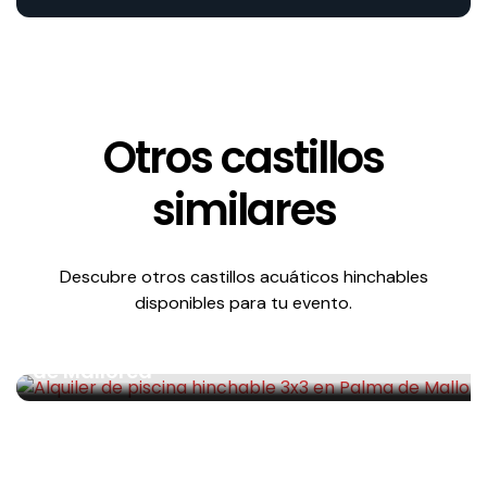
Otros castillos
similares
Descubre otros castillos acuáticos hinchables
Acuáticos
disponibles para tu evento.
Alquiler de piscina hinchable 3×3 en Palma
de Mallorca
Alquiler de piscina hinchable 3×3 en Palma de Mallorca