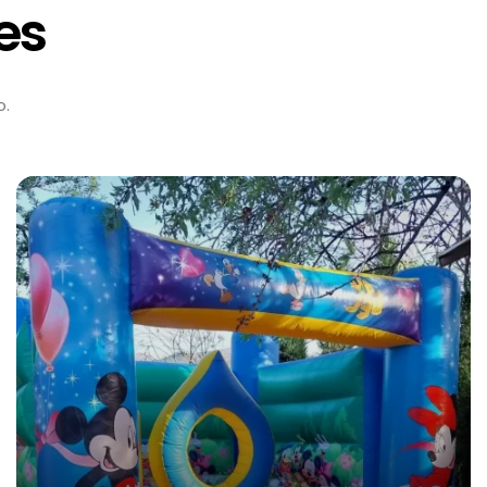
es
o.