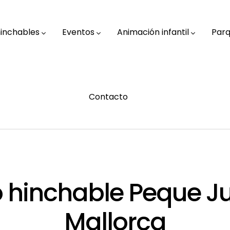
hinchables
Eventos
Animación infantil
Parq
Contacto
llo hinchable Peque 
Mallorca