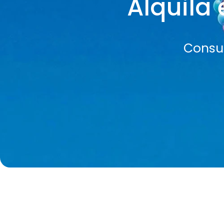
Alquila 
Consul